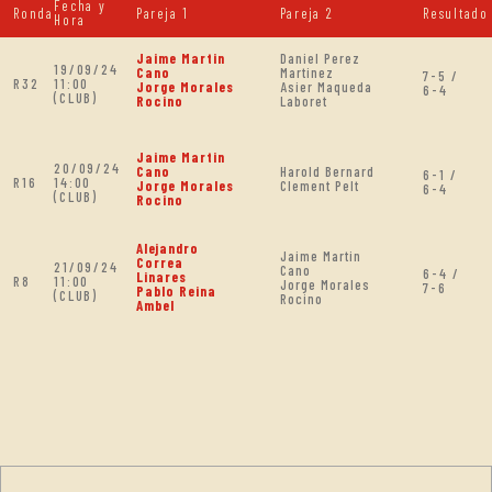
Fecha y
Ronda
Pareja 1
Pareja 2
Resultado
Hora
Jaime Martin
Daniel Perez
19/09/24
Cano
Martinez
7-5 /
R32
11:00
Jorge Morales
Asier Maqueda
6-4
(CLUB)
Rocino
Laboret
Jaime Martin
20/09/24
Cano
Harold Bernard
6-1 /
R16
14:00
Jorge Morales
Clement Pelt
6-4
(CLUB)
Rocino
Alejandro
Jaime Martin
Correa
21/09/24
Cano
6-4 /
Linares
R8
11:00
Jorge Morales
7-6
Pablo Reina
(CLUB)
Rocino
Ambel