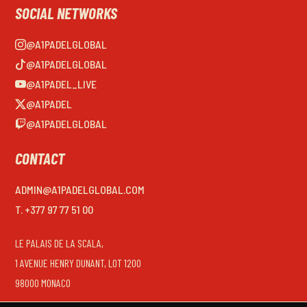
SOCIAL NETWORKS
@A1PADELGLOBAL
@A1PADELGLOBAL
@A1PADEL_LIVE
@A1PADEL
@A1PADELGLOBAL
CONTACT
ADMIN@A1PADELGLOBAL.COM
T. +377 97 77 51 00
LE PALAIS DE LA SCALA,
1 AVENUE HENRY DUNANT, LOT 1200
98000 MONACO