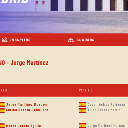
INSCRITOS
CUADROS
NO - Jorge Martínez
areja 1
Pareja 2
Jorge Martínez Marcos
Cesar Andres Palencia
Adrián García Caballero
Asier Cabana Martin
Jorge Martínez Marcos
Rubén García Águila