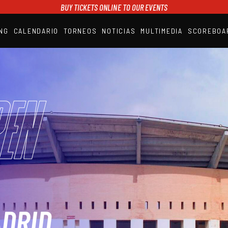
BUY TICKETS ONLINE TO OUR EVENTS
NG
CALENDARIO
TORNEOS
NOTICIAS
MULTIMEDIA
SCOREBOA
A1PADEL
RANKING
CALENDARIO
TORNEOS
NOTICIAS
en
MULTIMEDIA
SCOREBOARD
STREAMING
ADRID