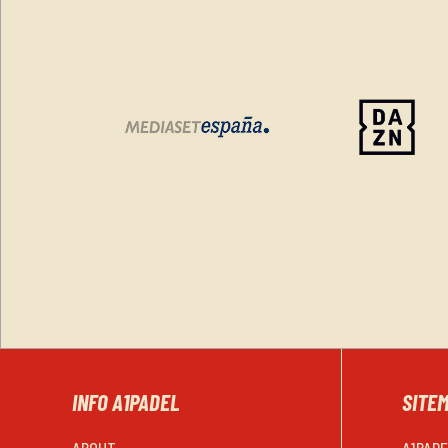
INFO A1PADEL
SITE
ABOUT
A1PAD