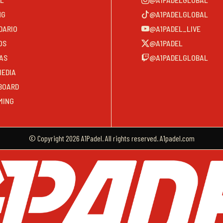
NG
@A1PADELGLOBAL
DARIO
@A1PADEL_LIVE
OS
@A1PADEL
AS
@A1PADELGLOBAL
MEDIA
BOARD
MING
© Copyright 2026 A1Padel. All rights reserved. A1padel.com