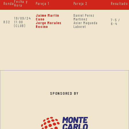
Fecha y
Ronda
Pareja 1
Pareja 2
Resultado
Hora
Jaime Martin
Daniel Perez
19/09/24
Cano
Martinez
7-5 /
R32
11:00
Jorge Morales
Asier Maqueda
6-4
(CLUB)
Rocino
Laboret
SPONSORED BY