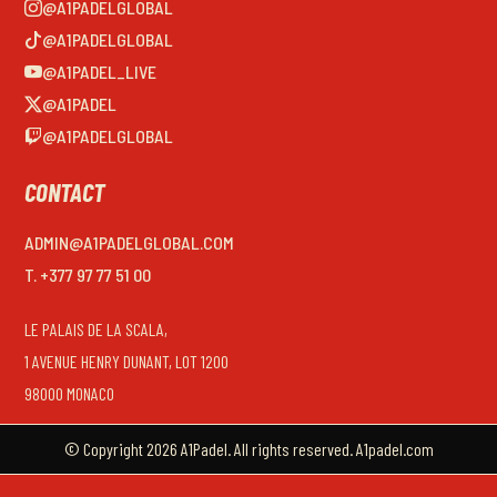
@A1PADELGLOBAL
@A1PADELGLOBAL
@A1PADEL_LIVE
@A1PADEL
@A1PADELGLOBAL
CONTACT
ADMIN@A1PADELGLOBAL.COM
T. +377 97 77 51 00
LE PALAIS DE LA SCALA,
1 AVENUE HENRY DUNANT, LOT 1200
98000 MONACO
© Copyright 2026 A1Padel. All rights reserved. A1padel.com