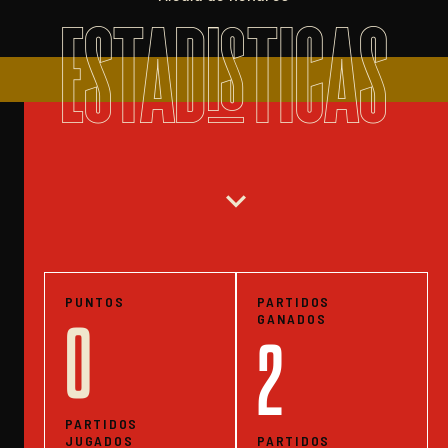
ESTADISTICAS
expand_more
PUNTOS
PARTIDOS
GANADOS
0
2
PARTIDOS
JUGADOS
PARTIDOS