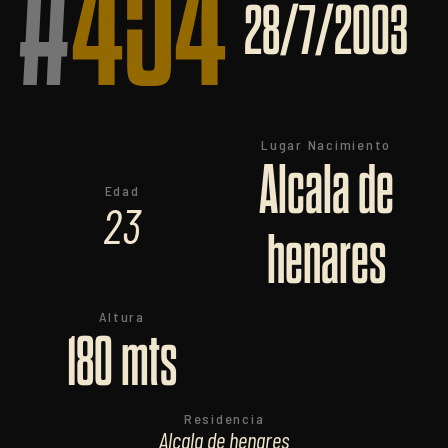
#
454
28/7/2003
Lugar Nacimiento
Alcala de
Edad
23
henares
Altura
180 mts
Residencia
Alcala de henares