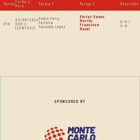
Fecha y
Ronda
Pareja 1
Pareja 2
Resultado
Hora
Victor Saenz
Pedro Perry
24/09/2024
Martín
0-6 /
Ferreira
R16
ORD.3
Francisco
4-6
Facundo López
(CENTRAL)
Maier
SPONSORED BY