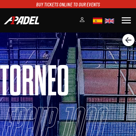
BUY TICKETS ONLINE TO OUR EVENTS
menu
A1PADEL
RANKING
CALENDARIO
TORNEO
TORNEOS
NOTICIAS
MULTIMEDIA
SCOREBOARD
STREAMING
FPCUP 1000