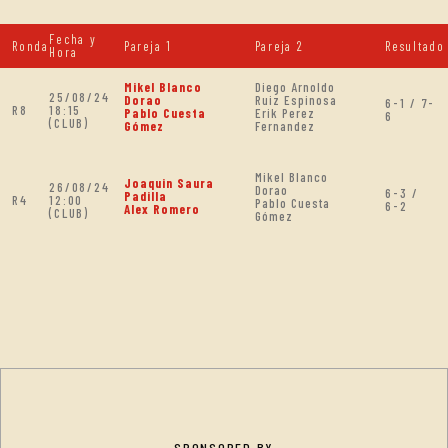
Fecha y
Ronda
Pareja 1
Pareja 2
Resultado
Hora
Mikel Blanco
Diego Arnoldo
25/08/24
Dorao
Ruiz Espinosa
6-1 / 7-
R8
18:15
Pablo Cuesta
Erik Perez
6
(CLUB)
Gómez
Fernandez
Mikel Blanco
Joaquin Saura
26/08/24
Dorao
6-3 /
Padilla
R4
12:00
Pablo Cuesta
6-2
Alex Romero
(CLUB)
Gómez
SPONSORED BY