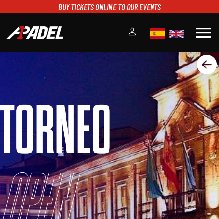
BUY TICKETS ONLINE TO OUR EVENTS
menu
A1PADEL
RANKING
CALENDARIO
TORNEO
TORNEOS
NOTICIAS
MULTIMEDIA
SCOREBOARD
STREAMING
Open