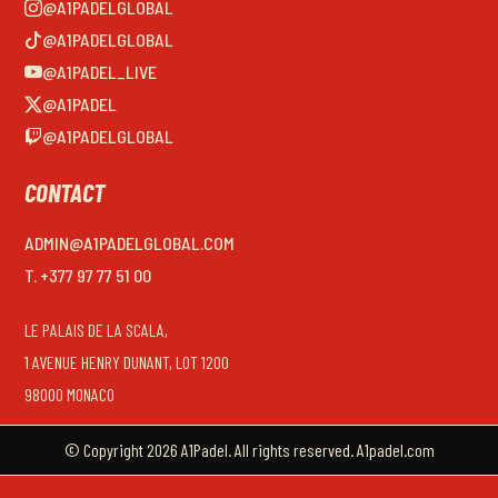
@A1PADELGLOBAL
@A1PADELGLOBAL
@A1PADEL_LIVE
@A1PADEL
@A1PADELGLOBAL
CONTACT
ADMIN@A1PADELGLOBAL.COM
T. +377 97 77 51 00
LE PALAIS DE LA SCALA,
1 AVENUE HENRY DUNANT, LOT 1200
98000 MONACO
© Copyright 2026 A1Padel. All rights reserved. A1padel.com