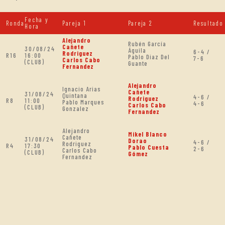
Fecha y
Ronda
Pareja 1
Pareja 2
Resultado
Hora
Alejandro
Rubén García
Cañete
30/08/24
Águila
6-4 /
Rodriguez
R16
16:00
Pablo Diaz Del
7-6
Carlos Cabo
(CLUB)
Guante
Fernandez
Alejandro
Ignacio Arias
Cañete
31/08/24
Quintana
4-6 /
Rodriguez
R8
11:00
Pablo Marques
4-6
Carlos Cabo
(CLUB)
Gonzalez
Fernandez
Alejandro
Mikel Blanco
Cañete
31/08/24
Dorao
4-6 /
Rodriguez
R4
17:30
Pablo Cuesta
2-6
Carlos Cabo
(CLUB)
Gómez
Fernandez