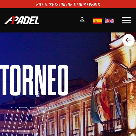
BUY TICKETS ONLINE TO OUR EVENTS
menu
A1PADEL
RANKING
CALENDARIO
TORNEO
TORNEOS
NOTICIAS
MULTIMEDIA
SCOREBOARD
STREAMING
Open