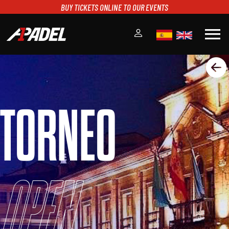
BUY TICKETS ONLINE TO OUR EVENTS
menu
A1PADEL
RANKING
CALENDARIO
TORNEO
TORNEOS
NOTICIAS
MULTIMEDIA
SCOREBOARD
STREAMING
Open