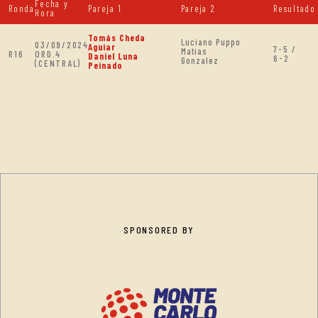
Fecha y
Ronda
Pareja 1
Pareja 2
Resultado
Hora
Tomás Cheda
Luciano Puppo
03/09/2024
Aguiar
7-5 /
Matias
R16
ORD.4
Daniel Luna
6-2
Gonzalez
(CENTRAL)
Peinado
SPONSORED BY