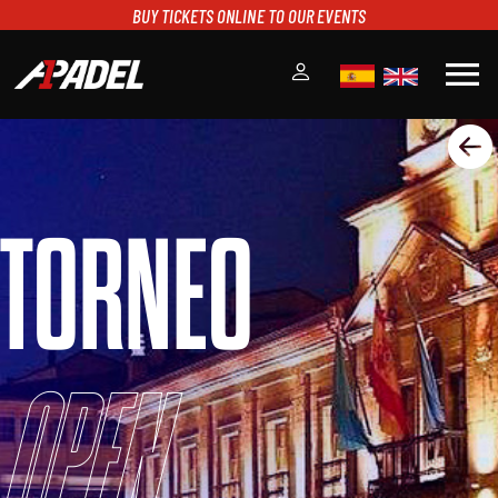
BUY TICKETS ONLINE TO OUR EVENTS
menu
A1PADEL
RANKING
CALENDARIO
TORNEO
TORNEOS
NOTICIAS
MULTIMEDIA
SCOREBOARD
STREAMING
Open