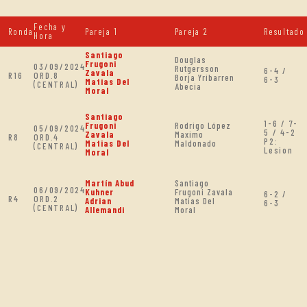
Fecha y
Ronda
Pareja 1
Pareja 2
Resultado
Hora
Santiago
Douglas
Frugoni
03/09/2024
Rutgersson
6-4 /
Zavala
R16
ORD.8
Borja Yribarren
6-3
Matias Del
(CENTRAL)
Abecia
Moral
Santiago
1-6 / 7-
Frugoni
Rodrigo López
05/09/2024
5 / 4-2
Zavala
Maximo
R8
ORD.4
P2:
Matias Del
Maldonado
(CENTRAL)
Lesion
Moral
Martín Abud
Santiago
06/09/2024
Kuhner
Frugoni Zavala
6-2 /
R4
ORD.2
Adrian
Matias Del
6-3
(CENTRAL)
Allemandi
Moral