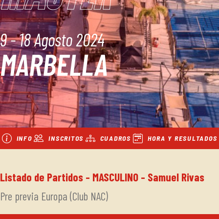
9 - 18 Agosto 2024
MARBELLA
INFO
INSCRITOS
CUADROS
HORA Y RESULTADOS
Listado de Partidos - MASCULINO - Samuel Rivas
Pre previa Europa (Club NAC)