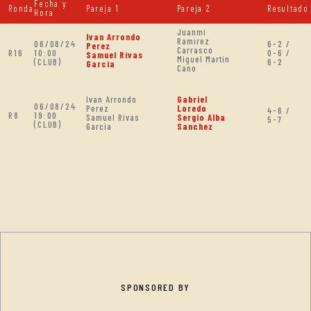
Fecha y
Ronda
Pareja 1
Pareja 2
Resultado
Hora
Juanmi
Ivan Arrondo
Ramirez
06/08/24
6-2 /
Perez
Carrasco
R16
10:00
0-6 /
Samuel Rivas
Miguel Martin
(CLUB)
6-2
Garcia
Cano
Ivan Arrondo
Gabriel
06/08/24
Perez
Loredo
4-6 /
R8
19:00
Samuel Rivas
Sergio Alba
5-7
(CLUB)
Garcia
Sanchez
SPONSORED BY