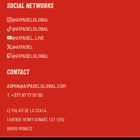
SOCIAL NETWORKS
@A1PADELGLOBAL
@A1PADELGLOBAL
@A1PADEL_LIVE
@A1PADEL
@A1PADELGLOBAL
CONTACT
ADMIN@A1PADELGLOBAL.COM
T. +377 97 77 51 00
LE PALAIS DE LA SCALA,
1 AVENUE HENRY DUNANT, LOT 1200
98000 MONACO