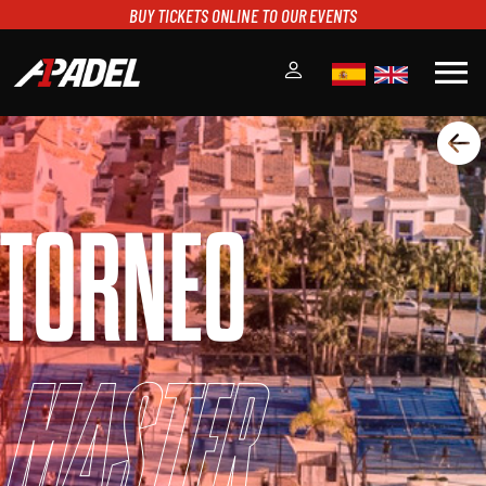
BUY TICKETS ONLINE TO OUR EVENTS
menu
A1PADEL
RANKING
CALENDARIO
TORNEO
TORNEOS
NOTICIAS
MULTIMEDIA
SCOREBOARD
STREAMING
Master