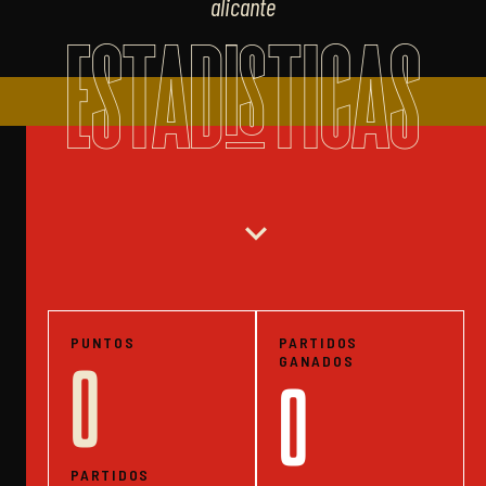
alicante
ESTADISTICAS
expand_more
PUNTOS
PARTIDOS
GANADOS
0
0
PARTIDOS