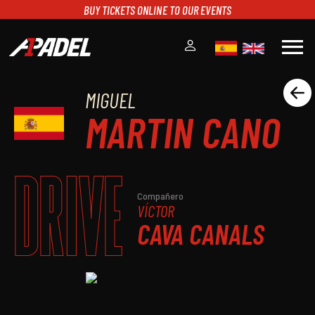
BUY TICKETS ONLINE TO OUR EVENTS
menu
MIGUEL
A1PADEL
MARTIN CANO
RANKING
CALENDARIO
TORNEOS
DRIVE
NOTICIAS
MULTIMEDIA
Compañero
VÍCTOR
SCOREBOARD
CAVA CANALS
STREAMING