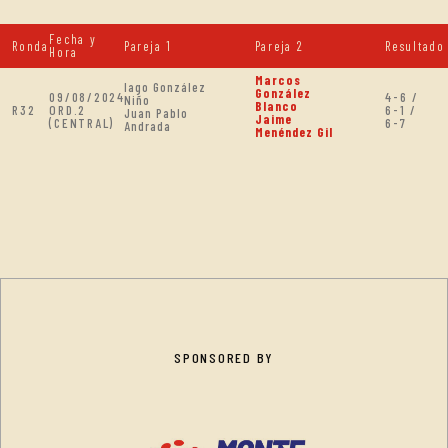
Fecha y
Ronda
Pareja 1
Pareja 2
Resultado
Hora
Marcos
Iago González
González
09/08/2024
4-6 /
Niño
Blanco
R32
ORD.2
6-1 /
Juan Pablo
Jaime
(CENTRAL)
6-7
Andrada
Menéndez Gil
SPONSORED BY