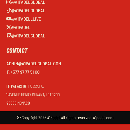
@A1PADELGLOBAL
@A1PADELGLOBAL
@A1PADEL_LIVE
@A1PADEL
@A1PADELGLOBAL
CONTACT
ADMIN@A1PADELGLOBAL.COM
T. +377 97 77 51 00
LE PALAIS DE LA SCALA,
1 AVENUE HENRY DUNANT, LOT 1200
98000 MONACO
© Copyright 2026 A1Padel. All rights reserved. A1padel.com