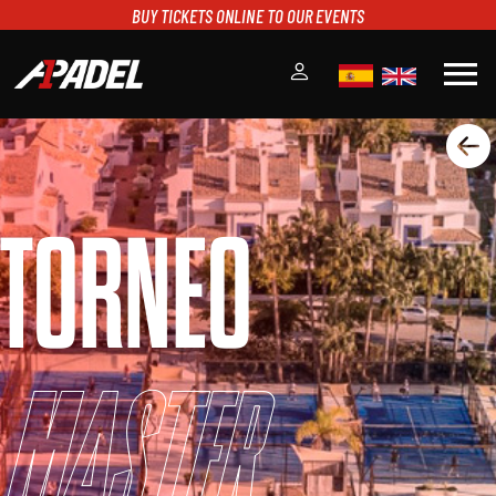
BUY TICKETS ONLINE TO OUR EVENTS
menu
A1PADEL
RANKING
CALENDARIO
TORNEO
TORNEOS
NOTICIAS
MULTIMEDIA
SCOREBOARD
STREAMING
Master