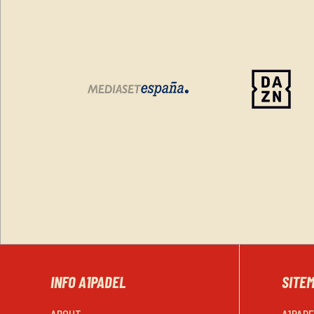
INFO A1PADEL
SITE
ABOUT
A1PAD