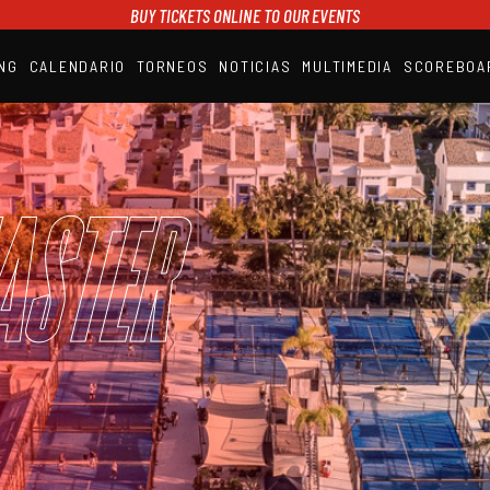
BUY TICKETS ONLINE TO OUR EVENTS
NG
CALENDARIO
TORNEOS
NOTICIAS
MULTIMEDIA
SCOREBOA
A1PADEL
RANKING
CALENDARIO
TORNEOS
NOTICIAS
aster
MULTIMEDIA
SCOREBOARD
STREAMING