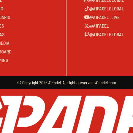
NG
@A1PADELGLOBAL
DARIO
@A1PADEL_LIVE
OS
@A1PADEL
AS
@A1PADELGLOBAL
MEDIA
BOARD
MING
© Copyright 2026 A1Padel. All rights reserved. A1padel.com