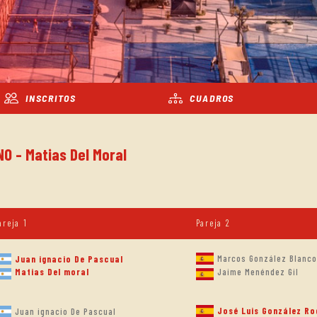
INSCRITOS
CUADROS
NO - Matias Del Moral
areja 1
Pareja 2
Marcos González Blanco
Juan ignacio De Pascual
Matias Del moral
Jaime Menéndez Gil
José Luis González Ro
Juan ignacio De Pascual