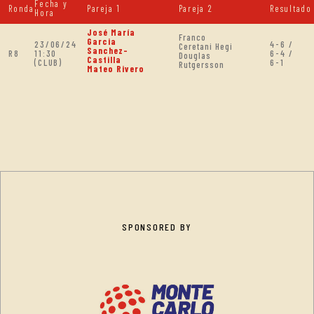
Fecha y
Ronda
Pareja 1
Pareja 2
Resultado
Hora
José María
Franco
Garcia
23/06/24
4-6 /
Ceretani Hegi
Sanchez-
R8
11:30
6-4 /
Douglas
Castilla
(CLUB)
6-1
Rutgersson
Mateo Rivero
SPONSORED BY