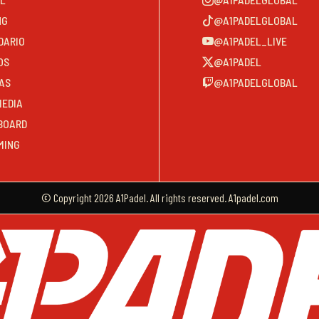
NG
@A1PADELGLOBAL
DARIO
@A1PADEL_LIVE
OS
@A1PADEL
AS
@A1PADELGLOBAL
MEDIA
BOARD
MING
© Copyright 2026 A1Padel. All rights reserved. A1padel.com