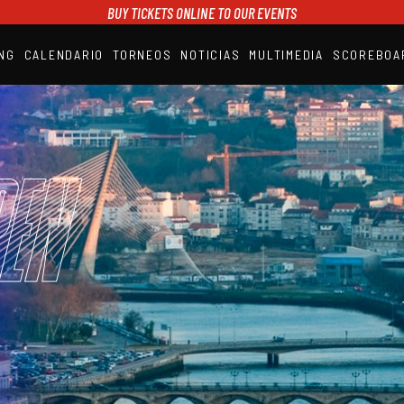
BUY TICKETS ONLINE TO OUR EVENTS
NG
CALENDARIO
TORNEOS
NOTICIAS
MULTIMEDIA
SCOREBOA
A1PADEL
RANKING
CALENDARIO
TORNEOS
NOTICIAS
en
MULTIMEDIA
SCOREBOARD
STREAMING