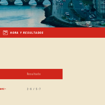
HORA Y RESULTADOS
Resultado
uez-
2-6 / 5-7