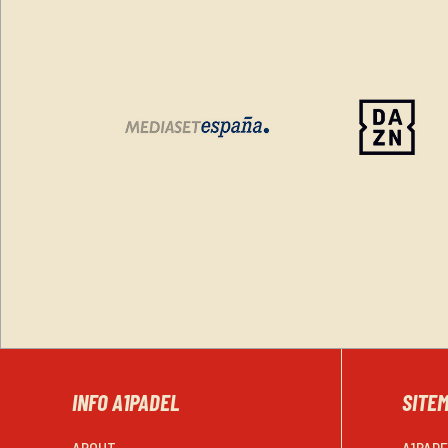
INFO A1PADEL
SITE
ABOUT
A1PAD