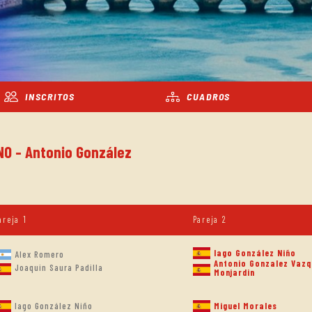
INSCRITOS
CUADROS
NO - Antonio González
areja 1
Pareja 2
Iago González Niño
Alex Romero
Antonio Gonzalez Vazq
Joaquin Saura Padilla
Monjardin
Iago González Niño
Miguel Morales