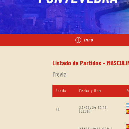
INFO
Listado de Partidos - MASCULI
Previa
Ronda
Fecha y Hora
P
23/06/24 10:15
R8
(CLUB)
23/06/2024 ORD.2