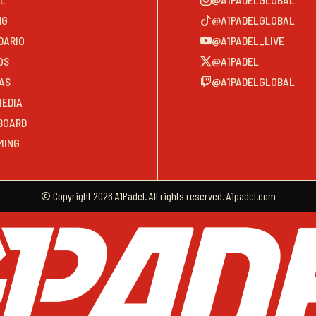
NG
@A1PADELGLOBAL
DARIO
@A1PADEL_LIVE
OS
@A1PADEL
AS
@A1PADELGLOBAL
MEDIA
BOARD
MING
© Copyright 2026 A1Padel. All rights reserved. A1padel.com