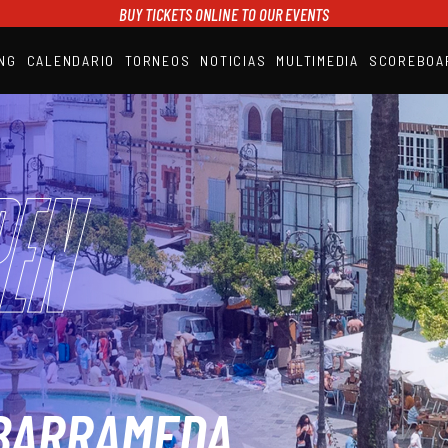
BUY TICKETS ONLINE TO OUR EVENTS
NG
CALENDARIO
TORNEOS
NOTICIAS
MULTIMEDIA
SCOREBOA
A1PADEL
RANKING
CALENDARIO
TORNEOS
NOTICIAS
en
MULTIMEDIA
SCOREBOARD
STREAMING
BARRAMEDA