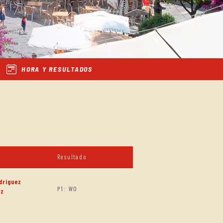
HORA Y RESULTADOS
Resultado
driguez
P1: WO
ez