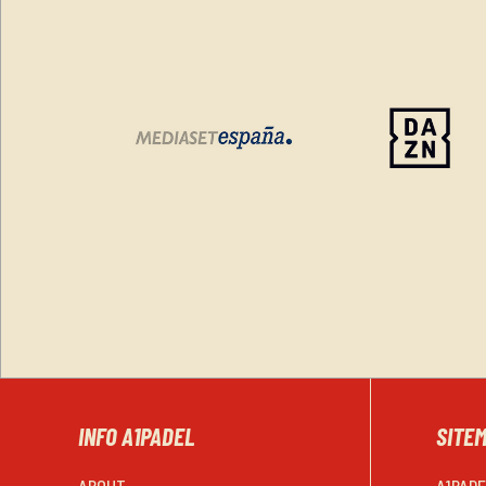
INFO A1PADEL
SITE
ABOUT
A1PAD