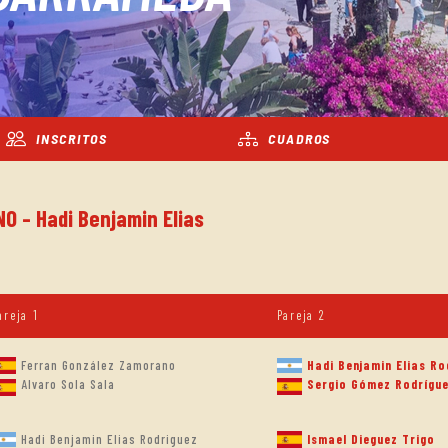
INSCRITOS
CUADROS
O - Hadi Benjamin Elias
areja 1
Pareja 2
Ferran González Zamorano
Hadi Benjamin Elias Ro
Sergio Gómez Rodrígu
Alvaro Sola Sala
Hadi Benjamin Elias Rodriguez
Ismael Dieguez Trigo