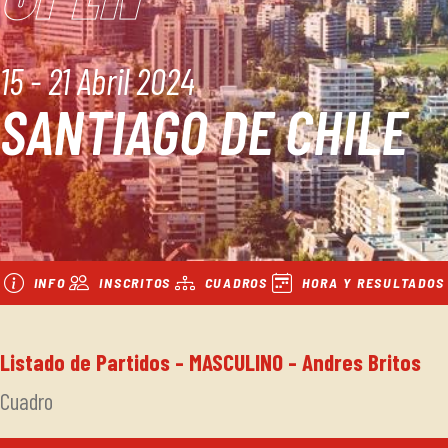
15 - 21 Abril 2024
SANTIAGO DE CHILE
INFO
INSCRITOS
CUADROS
HORA Y RESULTADOS
Listado de Partidos - MASCULINO - Andres Britos
Cuadro