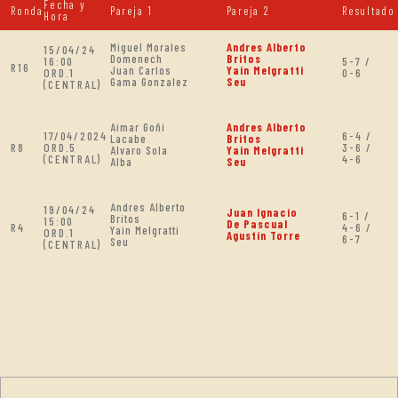
Fecha y
Ronda
Pareja 1
Pareja 2
Resultado
Hora
Miguel Morales
Andres Alberto
15/04/24
Domenech
Britos
16:00
5-7 /
R16
Juan Carlos
Yain Melgratti
ORD.1
0-6
Gama Gonzalez
Seu
(CENTRAL)
Aimar Goñi
Andres Alberto
17/04/2024
6-4 /
Lacabe
Britos
R8
ORD.5
3-6 /
Alvaro Sola
Yain Melgratti
(CENTRAL)
4-6
Alba
Seu
Andres Alberto
19/04/24
Juan Ignacio
6-1 /
Britos
15:00
De Pascual
R4
4-6 /
Yain Melgratti
ORD.1
Agustín Torre
6-7
Seu
(CENTRAL)