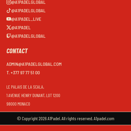
@A1PADELGLOBAL
@A1PADELGLOBAL
@A1PADEL_LIVE
@A1PADEL
@A1PADELGLOBAL
CONTACT
ADMIN@A1PADELGLOBAL.COM
T. +377 97 77 51 00
LE PALAIS DE LA SCALA,
1 AVENUE HENRY DUNANT, LOT 1200
98000 MONACO
© Copyright 2026 A1Padel. All rights reserved. A1padel.com