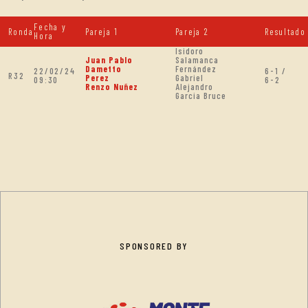
Fecha y
Ronda
Pareja 1
Pareja 2
Resultado
Hora
Isidoro
Juan Pablo
Salamanca
Dametto
Fernández
22/02/24
6-1 /
R32
Perez
Gabriel
09:30
6-2
Renzo Nuñez
Alejandro
Garcia Bruce
SPONSORED BY