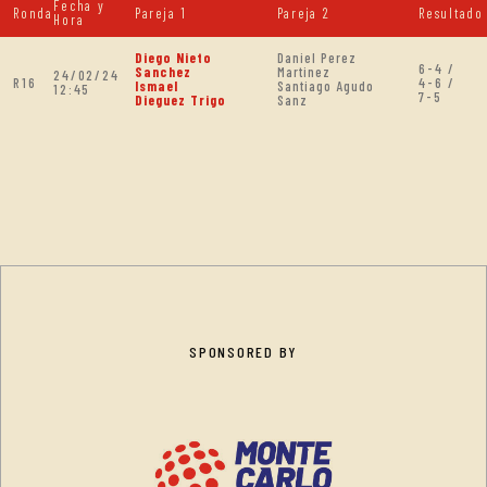
Fecha y
Ronda
Pareja 1
Pareja 2
Resultado
Hora
Diego Nieto
Daniel Perez
6-4 /
Sanchez
Martinez
24/02/24
R16
4-6 /
Ismael
Santiago Agudo
12:45
7-5
Dieguez Trigo
Sanz
SPONSORED BY