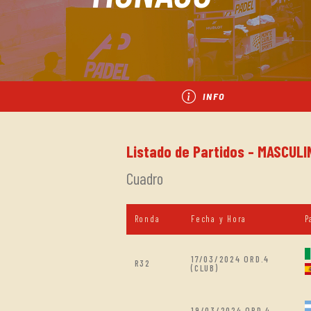
INFO
Listado de Partidos - MASCULIN
Cuadro
Ronda
Fecha y Hora
P
17/03/2024 ORD.4
R32
(CLUB)
19/03/2024 ORD.4