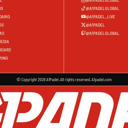
NG
@A1PADELGLOBAL
DARIO
@A1PADEL_LIVE
OS
@A1PADEL
AS
@A1PADELGLOBAL
MEDIA
BOARD
MING
© Copyright 2026 A1Padel. All rights reserved. A1padel.com