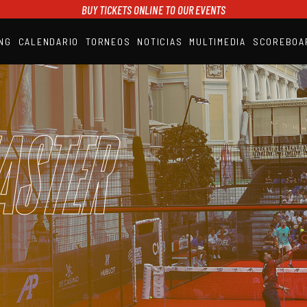
BUY TICKETS ONLINE TO OUR EVENTS
NG
CALENDARIO
TORNEOS
NOTICIAS
MULTIMEDIA
SCOREBOA
A1PADEL
RANKING
CALENDARIO
TORNEOS
NOTICIAS
aster
MULTIMEDIA
SCOREBOARD
STREAMING