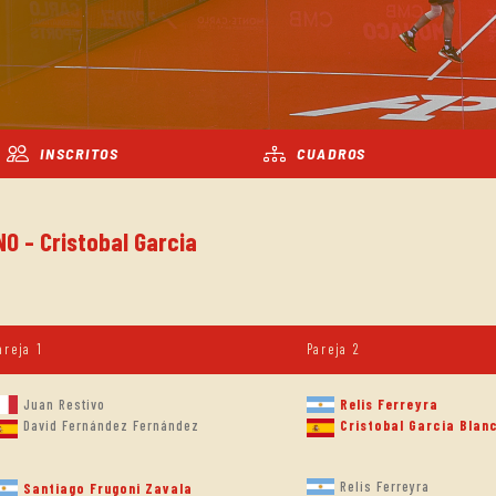
INSCRITOS
CUADROS
O - Cristobal Garcia
areja 1
Pareja 2
Juan Restivo
Relis Ferreyra
Cristobal Garcia Blan
David Fernández Fernández
Relis Ferreyra
Santiago Frugoni Zavala