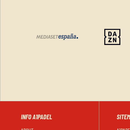
INFO A1PADEL
SITE
ABOUT
A1PAD