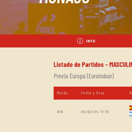
INFO
Listado de Partidos - MASCULI
Previa Europa (Euroindoor)
Ronda
Fecha y Hora
P
R16
24/02/24 17:15