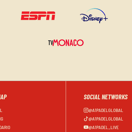
MAP
SOCIAL NETWORKS
EL
@A1PADELGLOBAL
NG
@A1PADELGLOBAL
DARIO
@A1PADEL_LIVE