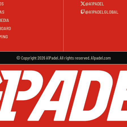
OS
@A1PADEL
AS
@A1PADELGLOBAL
MEDIA
BOARD
MING
© Copyright 2026 A1Padel. All rights reserved. A1padel.com