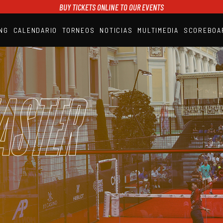
BUY TICKETS ONLINE TO OUR EVENTS
NG
CALENDARIO
TORNEOS
NOTICIAS
MULTIMEDIA
SCOREBOA
A1PADEL
RANKING
CALENDARIO
TORNEOS
NOTICIAS
aster
MULTIMEDIA
SCOREBOARD
STREAMING