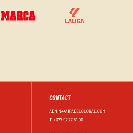
CONTACT
ADMIN@A1PADELGLOBAL.COM
T. +377 97 77 51 00