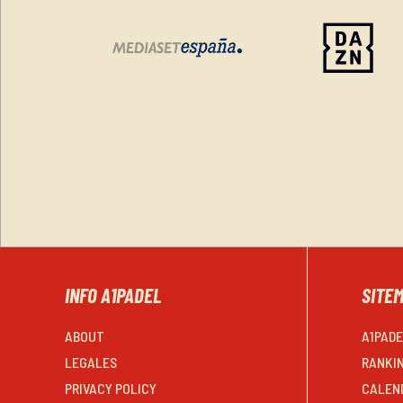
INFO A1PADEL
SITE
ABOUT
A1PAD
LEGALES
RANKI
PRIVACY POLICY
CALEN