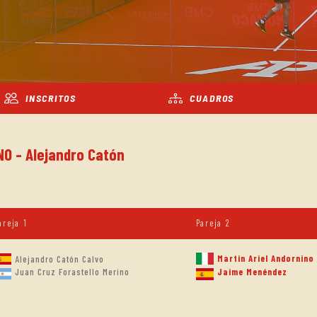
INSCRITOS
CUADROS
NO - Alejandro Catón
areja 1
Pareja 2
Martin Ariel Andornino
Alejandro Catón Calvo
Juan Cruz Forastello Merino
Jaime Menéndez