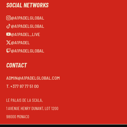
SOCIAL NETWORKS
@A1PADELGLOBAL
@A1PADELGLOBAL
@A1PADEL_LIVE
@A1PADEL
@A1PADELGLOBAL
CONTACT
ADMIN@A1PADELGLOBAL.COM
T. +377 97 77 51 00
LE PALAIS DE LA SCALA,
1 AVENUE HENRY DUNANT, LOT 1200
98000 MONACO