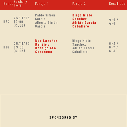
Fecha y
Ronda
Pareja 1
Pareja 2
Resultado
Hora
Pablo Simón
Diego Nieto
24/11/23
García
Sanchez
4-6 /
R32
10:00
Alberto Simón
Adrián García
4-6
(CLUB)
García
Caballero
Noe Sanchez
Diego Nieto
25/11/23
6-3 /
Del Viejo
Sanchez
R16
09:30
6-7 /
Rodrigo Aza
Adrián García
(CLUB)
6-3
Casaseca
Caballero
SPONSORED BY