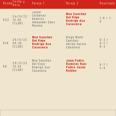
Fecha y
Ronda
Pareja 1
Pareja 2
Resultado
Hora
Javier
Noe Sanchez
Cárdenas
24/11/23
Del Viejo
1-6 / 1-
Ramírez
R32
10:00
Rodrigo Aza
6
Alexander Sáez
(CLUB)
Casaseca
Moreno
Noe Sanchez
Diego Nieto
25/11/23
6-3 /
Del Viejo
Sanchez
R16
09:30
6-7 /
Rodrigo Aza
Adrián García
(CLUB)
6-3
Casaseca
Caballero
Noe Sanchez
Juan Pedro
25/11/23
Del Viejo
Ramírez Ruiz
6-7 /
R8
18:30
Rodrigo Aza
Pedro Jesús
4-6
(CLUB)
Casaseca
Robles