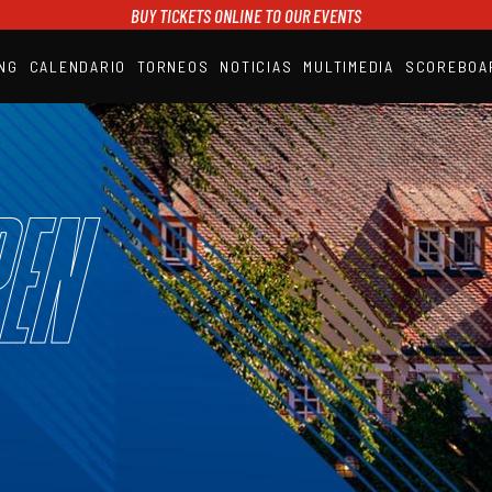
BUY TICKETS ONLINE TO OUR EVENTS
NG
CALENDARIO
TORNEOS
NOTICIAS
MULTIMEDIA
SCOREBOA
A1PADEL
RANKING
CALENDARIO
TORNEOS
NOTICIAS
en
MULTIMEDIA
SCOREBOARD
STREAMING