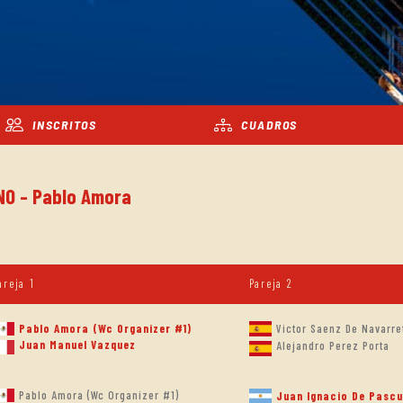
INSCRITOS
CUADROS
NO - Pablo Amora
areja 1
Pareja 2
Pablo Amora (Wc Organizer #1)
Victor Saenz De Navarre
Juan Manuel Vazquez
Alejandro Perez Porta
Pablo Amora (Wc Organizer #1)
Juan Ignacio De Pascu