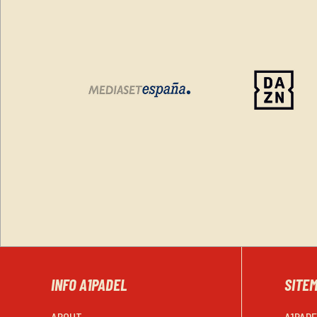
INFO A1PADEL
SITE
ABOUT
A1PAD