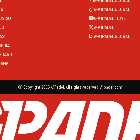
NG
@A1PADELGLOBAL
DARIO
@A1PADEL_LIVE
OS
@A1PADEL
AS
@A1PADELGLOBAL
MEDIA
BOARD
MING
© Copyright 2026 A1Padel. All rights reserved. A1padel.com