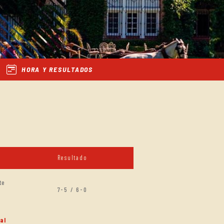
HORA Y RESULTADOS
Resultado
te
7-5 / 6-0
al