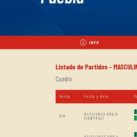
INFO
Listado de Partidos - MASCULI
Cuadro
Ronda
Fecha y Hora
P
01/11/2023 ORD.6
R16
(CENTRAL)
02/11/2023 ORD.4