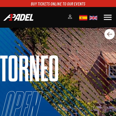
BUY TICKETS ONLINE TO OUR EVENTS
menu
A1PADEL
RANKING
CALENDARIO
TORNEO
TORNEOS
NOTICIAS
MULTIMEDIA
SCOREBOARD
STREAMING
Open