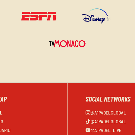
MAP
SOCIAL NETWORKS
EL
@A1PADELGLOBAL
NG
@A1PADELGLOBAL
DARIO
@A1PADEL_LIVE