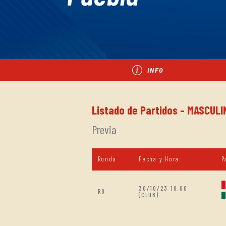
INFO
Listado de Partidos - MASCUL
Previa
Ronda
Fecha y Hora
P
30/10/23 10:00
R8
(CLUB)