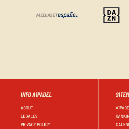
INFO A1PADEL
SITE
ABOUT
A1PAD
LEGALES
RANKI
PRIVACY POLICY
CALEN