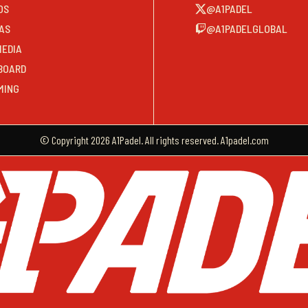
OS
@A1PADEL
AS
@A1PADELGLOBAL
MEDIA
BOARD
MING
© Copyright 2026 A1Padel. All rights reserved. A1padel.com