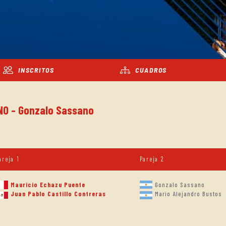
INSCRITOS
CUADROS
INO - Gonzalo Sassano
areja 1
Pareja 2
Gonzalo Sassano
Mauricio Echazu Puente
Mario Alejandro Bustos
Juan Pablo Castillo Contreras