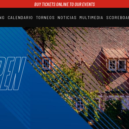
BUY TICKETS ONLINE TO OUR EVENTS
NG
CALENDARIO
TORNEOS
NOTICIAS
MULTIMEDIA
SCOREBOA
A1PADEL
RANKING
CALENDARIO
TORNEOS
NOTICIAS
en
MULTIMEDIA
SCOREBOARD
STREAMING