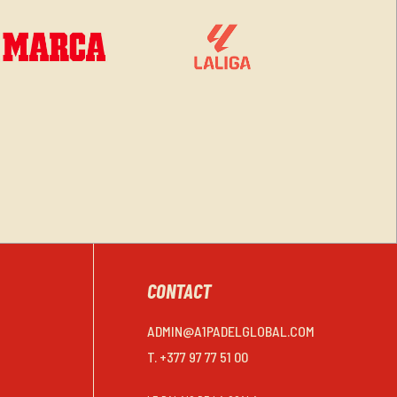
CONTACT
ADMIN@A1PADELGLOBAL.COM
T. +377 97 77 51 00