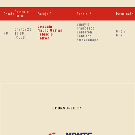
Fecha y
Ronda
Pareja 1
Pareja 2
Resultado
Hora
Vinny Di
Joaquin
Francesco
01/10/23
Mauro Gaitan
6-3 /
Calderón
R8
11:00
Fabricio
6-4
Santiago
(CLUB)
Peiron
Strazzabopo
SPONSORED BY