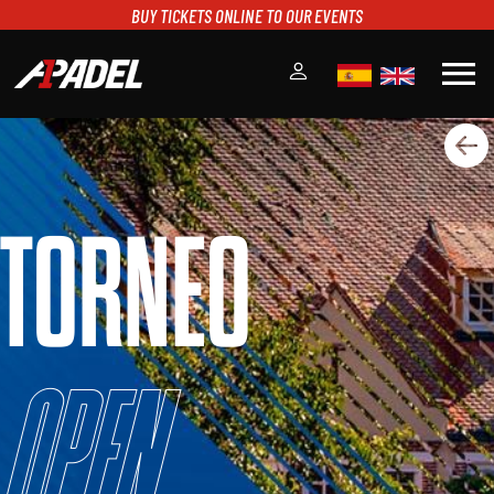
BUY TICKETS ONLINE TO OUR EVENTS
menu
A1PADEL
RANKING
CALENDARIO
TORNEO
TORNEOS
NOTICIAS
MULTIMEDIA
SCOREBOARD
STREAMING
Open