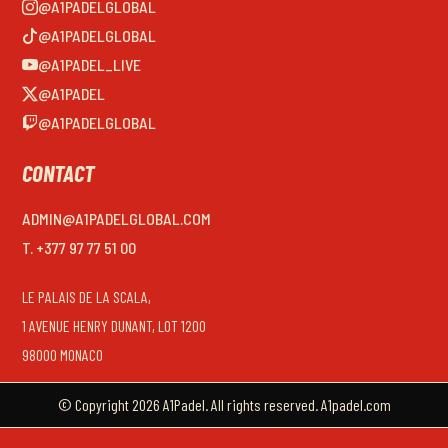
@A1PADELGLOBAL
@A1PADELGLOBAL
@A1PADEL_LIVE
@A1PADEL
@A1PADELGLOBAL
CONTACT
ADMIN@A1PADELGLOBAL.COM
T. +377 97 77 51 00
LE PALAIS DE LA SCALA,
1 AVENUE HENRY DUNANT, LOT 1200
98000 MONACO
© Copyright 2026 A1Padel. All rights reserved. A1padel.com