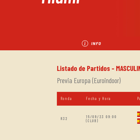
INFO
Listado de Partidos - MASCULIN
Previa Europa (Euroindoor)
Ronda
Fecha y Hora
P
15/09/23 09:00
R32
(CLUB)