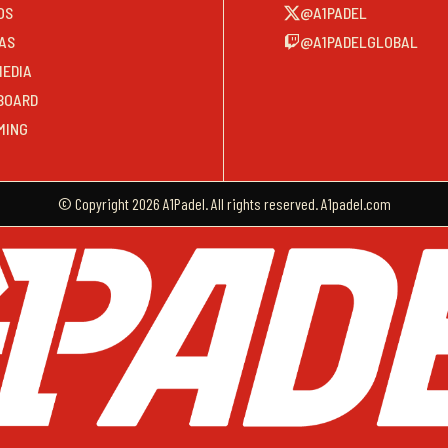
OS
@A1PADEL
AS
@A1PADELGLOBAL
MEDIA
BOARD
MING
© Copyright 2026 A1Padel. All rights reserved. A1padel.com