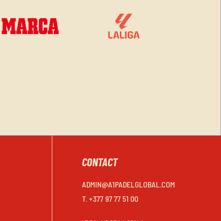
CONTACT
ADMIN@A1PADELGLOBAL.COM
T. +377 97 77 51 00