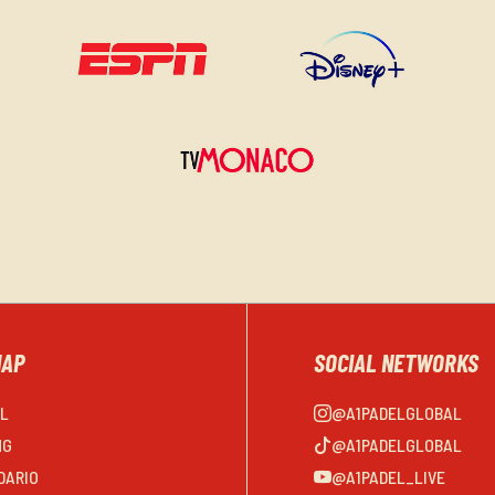
MAP
SOCIAL NETWORKS
EL
@A1PADELGLOBAL
NG
@A1PADELGLOBAL
DARIO
@A1PADEL_LIVE