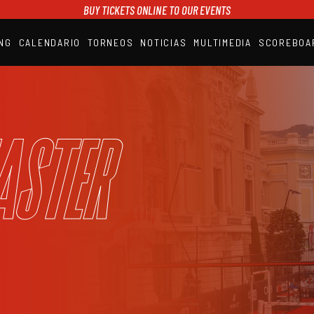
BUY TICKETS ONLINE TO OUR EVENTS
NG
CALENDARIO
TORNEOS
NOTICIAS
MULTIMEDIA
SCOREBOA
A1PADEL
RANKING
CALENDARIO
TORNEOS
NOTICIAS
aster
MULTIMEDIA
SCOREBOARD
STREAMING