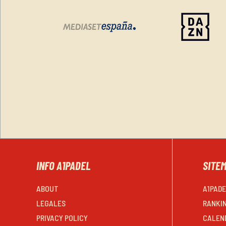
INFO A1PADEL
SITE
ABOUT
A1PAD
LEGALES
RANKI
PRIVACY POLICY
CALEN