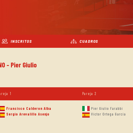
INSCRITOS
CUADROS
O - Pier Giulio
areja 1
Pareja 2
Francisco Calderon Alba
Pier Giulio Farabbi
Sergio Arevalillo Asenjo
Víctor Ortega García