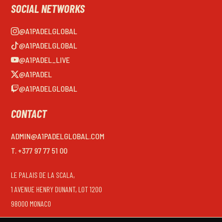
SOCIAL NETWORKS
@A1PADELGLOBAL
@A1PADELGLOBAL
@A1PADEL_LIVE
@A1PADEL
@A1PADELGLOBAL
CONTACT
ADMIN@A1PADELGLOBAL.COM
T. +377 97 77 51 00
LE PALAIS DE LA SCALA,
1 AVENUE HENRY DUNANT, LOT 1200
98000 MONACO