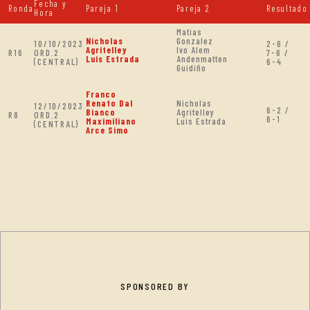
Fecha y
Ronda
Pareja 1
Pareja 2
Resultado
Hora
Matias
Nicholas
Gonzalez
10/10/2023
2-6 /
Agritelley
Ivo Alem
R16
ORD.2
7-6 /
Luis Estrada
Andenmatten
(CENTRAL)
6-4
Guidiño
Franco
Renato Dal
Nicholas
12/10/2023
6-2 /
Bianco
Agritelley
R8
ORD.2
6-1
Maximiliano
Luis Estrada
(CENTRAL)
Arce Simo
SPONSORED BY