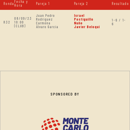
Fecha y
Ronda
Pareja 1
Pareja 2
Resultado
Hora
Juan Pedro
Israel
08/09/23
Rodriguez
Postiguillo
1-6 / 1-
R32
10:00
Carmona
Nuño
6
(CLUB)
Álvaro Garcia
Javier Beloqui
SPONSORED BY