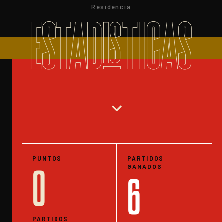
Residencia
ESTADISTICAS
expand_more
PUNTOS
PARTIDOS
GANADOS
0
6
PARTIDOS