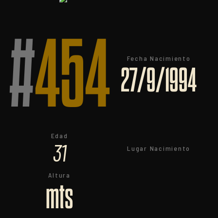
#
454
Fecha Nacimiento
27/9/1994
Edad
31
Lugar Nacimiento
Altura
mts