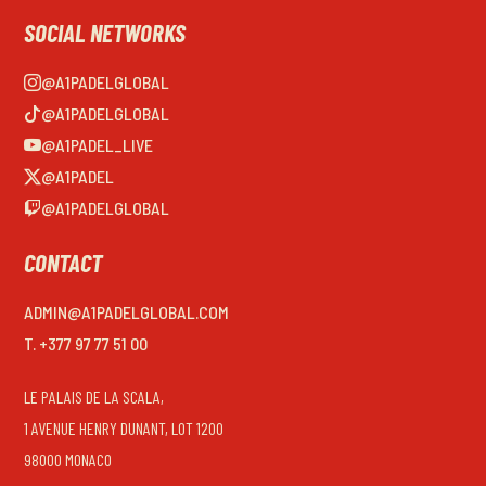
SOCIAL NETWORKS
@A1PADELGLOBAL
@A1PADELGLOBAL
@A1PADEL_LIVE
@A1PADEL
@A1PADELGLOBAL
CONTACT
ADMIN@A1PADELGLOBAL.COM
T. +377 97 77 51 00
LE PALAIS DE LA SCALA,
1 AVENUE HENRY DUNANT, LOT 1200
98000 MONACO