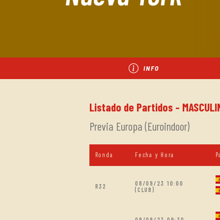
INFO
Listado de Partidos - MASCULI
Previa Europa (Euroindoor)
Ronda
Fecha y Hora
P
08/09/23 10:00
R32
(CLUB)
09/09/23 09:30