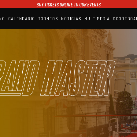
BUY TICKETS ONLINE TO OUR EVENTS
NG
CALENDARIO
TORNEOS
NOTICIAS
MULTIMEDIA
SCOREBOA
A1PADEL
RANKING
CALENDARIO
TORNEOS
NOTICIAS
and Master
MULTIMEDIA
SCOREBOARD
STREAMING