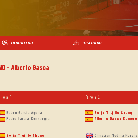
INSCRITOS
CUADROS
NO - Alberto Gasca
areja 1
Pareja 2
Rubén Garcia Aguila
Borja Trujillo Chang
Pedro García-Consuegra
Alberto Gasca Romero
Borja Trujillo Chang
Christian Medina Murphy