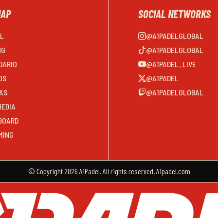
MAP
SOCIAL NETWORKS
EL
@A1PADELGLOBAL
NG
@A1PADELGLOBAL
DARIO
@A1PADEL_LIVE
OS
@A1PADEL
AS
@A1PADELGLOBAL
MEDIA
BOARD
MING
© Copyright 2026 A1Padel. All rights reserved. A1padel.com