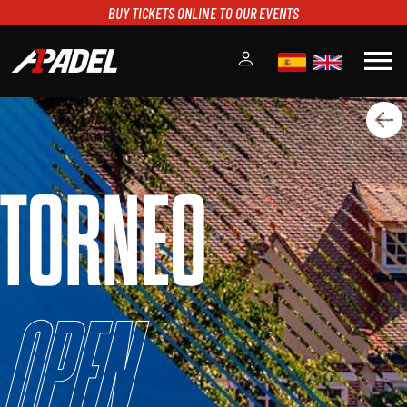
BUY TICKETS ONLINE TO OUR EVENTS
menu
A1PADEL
RANKING
CALENDARIO
TORNEO
TORNEOS
NOTICIAS
MULTIMEDIA
SCOREBOARD
STREAMING
Open