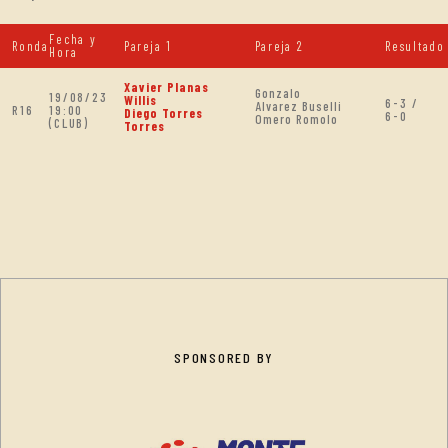
Fecha y
Ronda
Pareja 1
Pareja 2
Resultado
Hora
Xavier Planas
Gonzalo
19/08/23
Willis
6-3 /
Alvarez Buselli
R16
19:00
Diego Torres
6-0
Omero Romolo
(CLUB)
Torres
SPONSORED BY