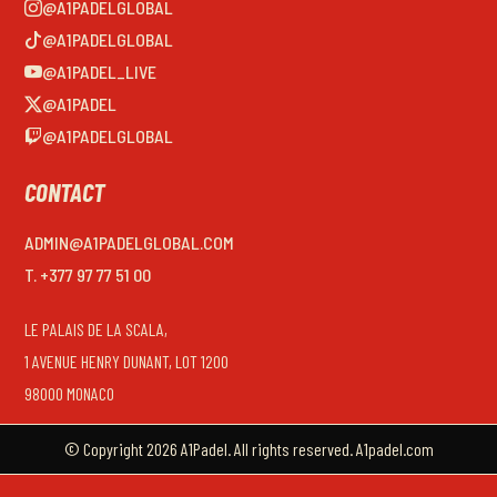
@A1PADELGLOBAL
@A1PADELGLOBAL
@A1PADEL_LIVE
@A1PADEL
@A1PADELGLOBAL
CONTACT
ADMIN@A1PADELGLOBAL.COM
T. +377 97 77 51 00
LE PALAIS DE LA SCALA,
1 AVENUE HENRY DUNANT, LOT 1200
98000 MONACO
© Copyright 2026 A1Padel. All rights reserved. A1padel.com