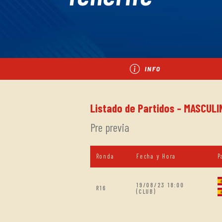
INFO
Listado de Partidos - MASCULI
Pre previa
Ronda
Fecha y Hora
P
19/08/23 18:00
R16
(CLUB)