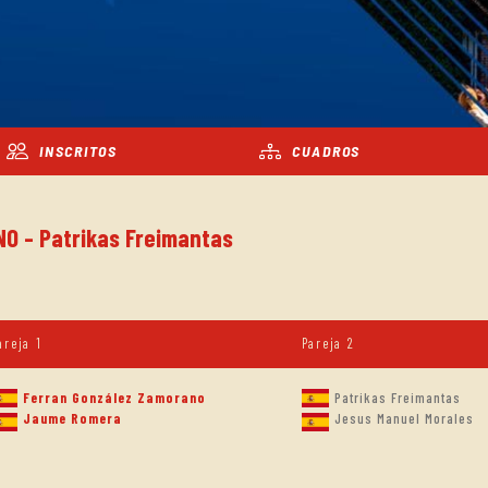
INSCRITOS
CUADROS
NO - Patrikas Freimantas
areja 1
Pareja 2
Ferran González Zamorano
Patrikas Freimantas
Jaume Romera
Jesus Manuel Morales