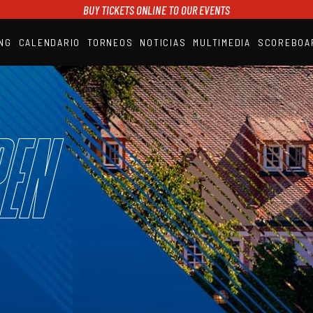
BUY TICKETS ONLINE TO OUR EVENTS
NG
CALENDARIO
TORNEOS
NOTICIAS
MULTIMEDIA
SCOREBOA
A1PADEL
RANKING
CALENDARIO
TORNEOS
NOTICIAS
en
MULTIMEDIA
SCOREBOARD
STREAMING