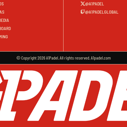
OS
@A1PADEL
AS
@A1PADELGLOBAL
MEDIA
BOARD
MING
© Copyright 2026 A1Padel. All rights reserved. A1padel.com