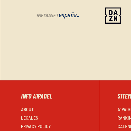
INFO A1PADEL
SITE
ABOUT
A1PAD
LEGALES
RANKI
PRIVACY POLICY
CALEN