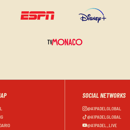
MAP
SOCIAL NETWORKS
EL
@A1PADELGLOBAL
NG
@A1PADELGLOBAL
DARIO
@A1PADEL_LIVE