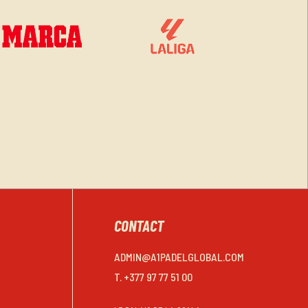
CONTACT
ADMIN@A1PADELGLOBAL.COM
T. +377 97 77 51 00