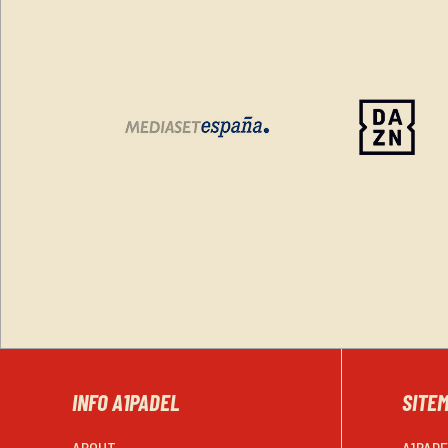
INFO A1PADEL
SITE
ABOUT
A1PAD