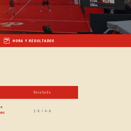
HORA Y RESULTADOS
Resultado
és
2-6 / 4-6
uez