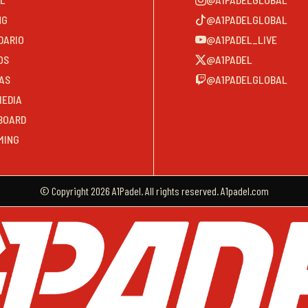
NG
@A1PADELGLOBAL
DARIO
@A1PADEL_LIVE
OS
@A1PADEL
AS
@A1PADELGLOBAL
MEDIA
BOARD
MING
© Copyright 2026 A1Padel. All rights reserved. A1padel.com