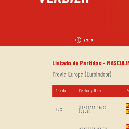
INFO
Listado de Partidos - MASCULI
Previa Europa (Euroindoor)
Ronda
Fecha y Hora
P
28/07/23 10:00
R32
(CLUB)
29/07/23 08:30