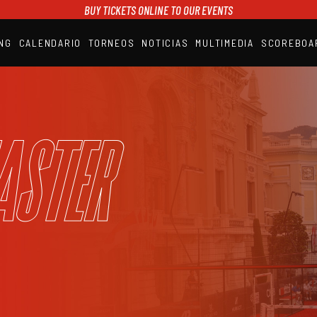
BUY TICKETS ONLINE TO OUR EVENTS
NG
CALENDARIO
TORNEOS
NOTICIAS
MULTIMEDIA
SCOREBOA
A1PADEL
RANKING
CALENDARIO
TORNEOS
NOTICIAS
aster
MULTIMEDIA
SCOREBOARD
STREAMING