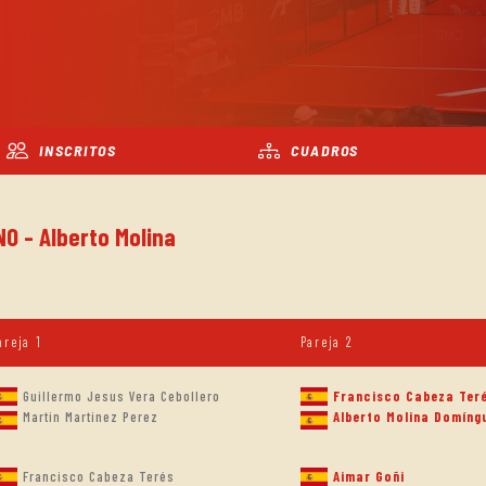
INSCRITOS
CUADROS
NO - Alberto Molina
areja 1
Pareja 2
Guillermo Jesus Vera Cebollero
Francisco Cabeza Ter
Martin Martinez Perez
Alberto Molina Domíng
Francisco Cabeza Terés
Aimar Goñi