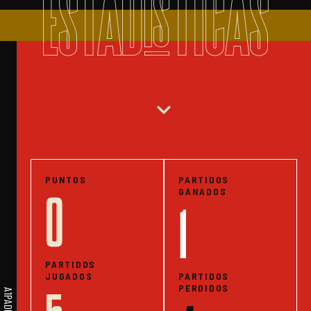
ESTADISTICAS
expand_more
PUNTOS
PARTIDOS
GANADOS
0
1
PARTIDOS
JUGADOS
PARTIDOS
PERDIDOS