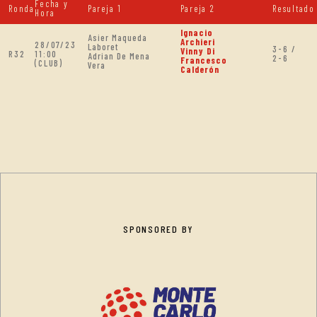
Fecha y
Ronda
Pareja 1
Pareja 2
Resultado
Hora
Ignacio
Asier Maqueda
Archieri
28/07/23
Laboret
3-6 /
Vinny Di
R32
11:00
Adrian De Mena
2-6
Francesco
(CLUB)
Vera
Calderón
SPONSORED BY