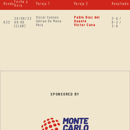
Fecha y
Ronda
Pareja 1
Pareja 2
Resultado
Hora
Oscar Cuevas
Pablo Diaz del
30/06/23
3-6 /
Adrian De Mena
Guante
R32
09:00
6-3 /
Vera
Víctor Cava
(CLUB)
3-6
SPONSORED BY