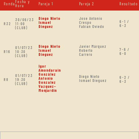
Fecha y
Ronda
Pareja 1
Pareja 2
Resultado
Hora
Diego Nieto
Jose Antonio
30/06/23
6-1 /
Ismael
Crespo
R32
11:00
6-3
Dieguez
Fabian Oviedo
(CLUB)
Diego Nieto
Javier Márquez
01/07/23
7-6 /
Ismael
Roberto
R16
10:30
6-0
Dieguez
Carrero
(CLUB)
Igor
Amondarain
González
01/07/23
Diego Nieto
6-2 /
Antonio
R8
19:30
Ismael Dieguez
6-3
Gonzalez
(CLUB)
Vazquez-
Monjardin