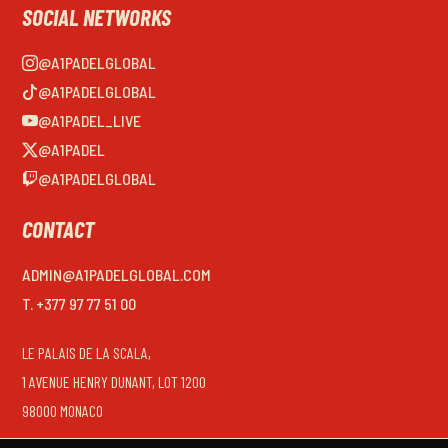
SOCIAL NETWORKS
@A1PADELGLOBAL
@A1PADELGLOBAL
@A1PADEL_LIVE
@A1PADEL
@A1PADELGLOBAL
CONTACT
ADMIN@A1PADELGLOBAL.COM
T. +377 97 77 51 00
LE PALAIS DE LA SCALA,
1 AVENUE HENRY DUNANT, LOT 1200
98000 MONACO