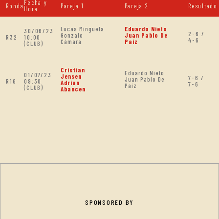
Fecha y
Ronda
Pareja 1
Pareja 2
Resultado
Hora
Lucas Minguela
Eduardo Nieto
30/06/23
2-6 /
Gonzalo
Juan Pablo De
R32
10:00
4-6
Cámara
Paiz
(CLUB)
Cristian
Eduardo Nieto
01/07/23
Jensen
7-6 /
Juan Pablo De
R16
09:30
Adrian
7-6
Paiz
(CLUB)
Abancen
SPONSORED BY