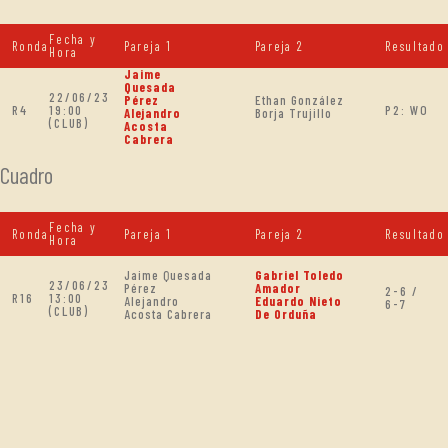
Fecha y
Ronda
Pareja 1
Pareja 2
Resultado
Hora
Jaime
Quesada
22/06/23
Pérez
Ethan González
R4
19:00
P2: WO
Alejandro
Borja Trujillo
(CLUB)
Acosta
Cabrera
Cuadro
Fecha y
Ronda
Pareja 1
Pareja 2
Resultado
Hora
Jaime Quesada
Gabriel Toledo
23/06/23
Pérez
Amador
2-6 /
R16
13:00
Alejandro
Eduardo Nieto
6-7
(CLUB)
Acosta Cabrera
De Orduña