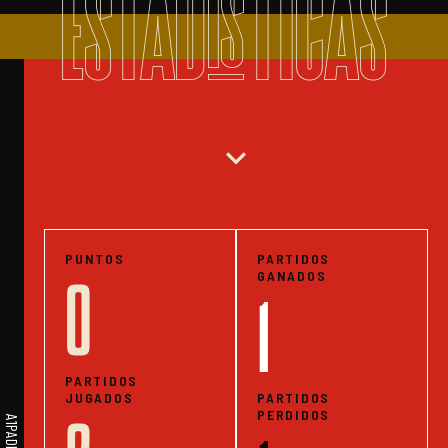
ESTADISTICAS
expand_more
PUNTOS
PARTIDOS
GANADOS
0
1
PARTIDOS
JUGADOS
PARTIDOS
PERDIDOS