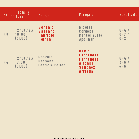
Fecha y
Ronda
Pareja 1
Pareja 2
Resultado
Hora
Gonzalo
Nicolás
12/06/23
6-4 /
Sassano
Córdoba
R8
10:00
6-7 /
Fabricio
Manuel Yuste
(CLUB)
6-2
Peiron
Apolinar
David
Fernández
Gonzalo
12/06/23
6-4 /
Fernández
Sassano
R4
17:00
3-6 /
Alfonso
Fabricio Peiron
(CLUB)
4-6
Sánchez
Arriaga
SPONSORED BY