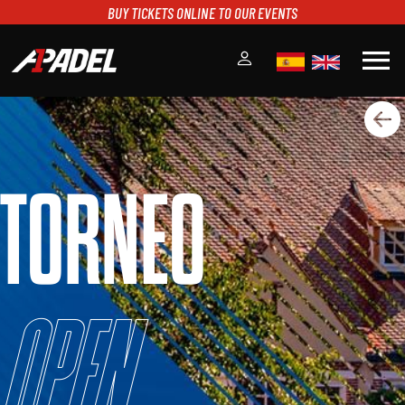
BUY TICKETS ONLINE TO OUR EVENTS
menu
A1PADEL
RANKING
CALENDARIO
TORNEO
TORNEOS
NOTICIAS
MULTIMEDIA
SCOREBOARD
STREAMING
Open