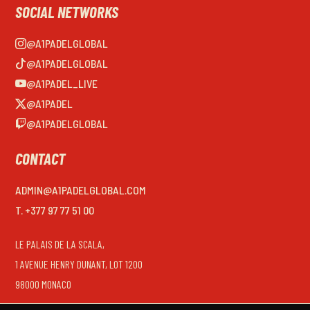
SOCIAL NETWORKS
@A1PADELGLOBAL
@A1PADELGLOBAL
@A1PADEL_LIVE
@A1PADEL
@A1PADELGLOBAL
CONTACT
ADMIN@A1PADELGLOBAL.COM
T. +377 97 77 51 00
LE PALAIS DE LA SCALA,
1 AVENUE HENRY DUNANT, LOT 1200
98000 MONACO