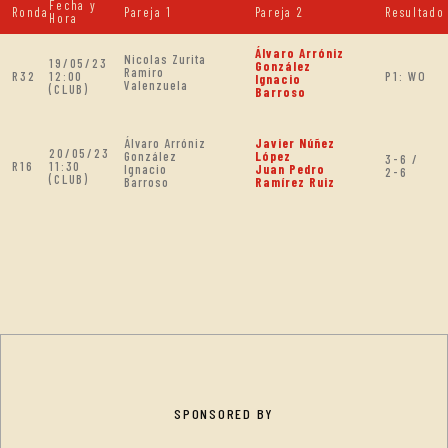
Fecha y
Ronda
Pareja 1
Pareja 2
Resultado
Hora
Álvaro Arróniz
Nicolas Zurita
19/05/23
González
Ramiro
R32
12:00
P1: WO
Ignacio
Valenzuela
(CLUB)
Barroso
Álvaro Arróniz
Javier Núñez
20/05/23
González
López
3-6 /
R16
11:30
Ignacio
Juan Pedro
2-6
(CLUB)
Barroso
Ramírez Ruiz
SPONSORED BY