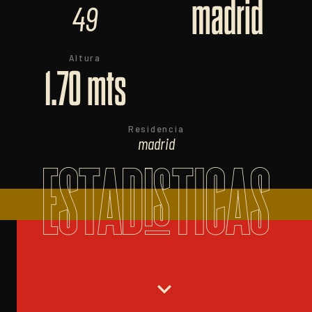
madrid
49
Altura
1.70 mts
Residencia
madrid
ESTADISTICAS
expand_more