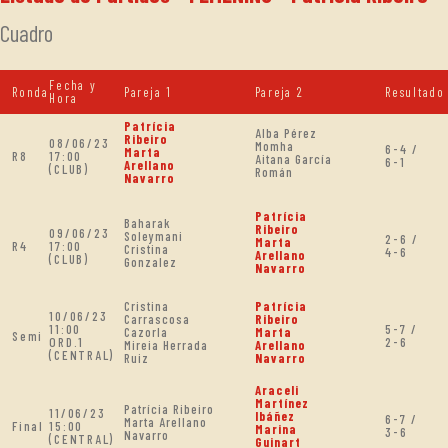
Cuadro
Fecha y
Ronda
Pareja 1
Pareja 2
Resultado
Hora
Patrícia
Alba Pérez
Ribeiro
08/06/23
Momha
6-4 /
Marta
R8
17:00
Aitana García
6-1
Arellano
(CLUB)
Román
Navarro
Patrícia
Baharak
Ribeiro
09/06/23
Soleymani
2-6 /
Marta
R4
17:00
Cristina
4-6
Arellano
(CLUB)
Gonzalez
Navarro
Cristina
Patrícia
10/06/23
Carrascosa
Ribeiro
11:00
5-7 /
Cazorla
Marta
Semi
ORD.1
2-6
Mireia Herrada
Arellano
(CENTRAL)
Ruiz
Navarro
Araceli
Martínez
Patrícia Ribeiro
11/06/23
Ibáñez
6-7 /
Marta Arellano
Final
15:00
Marina
3-6
Navarro
(CENTRAL)
Guinart