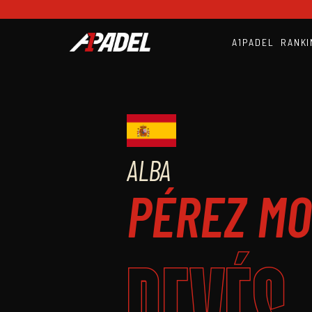
A1PADEL
RANKI
ALBA
PÉREZ M