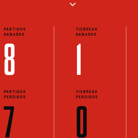
expand_more
PARTIDOS
TIEBREAK
GANADOS
GANADOS
8
1
PARTIDOS
TIEBREAK
PERDIDOS
PERDIDOS
7
0