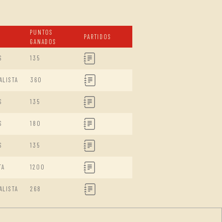
PUNTOS
PARTIDOS
GANADOS
S
135
ALISTA
360
S
135
S
180
S
135
TA
1200
ALISTA
268