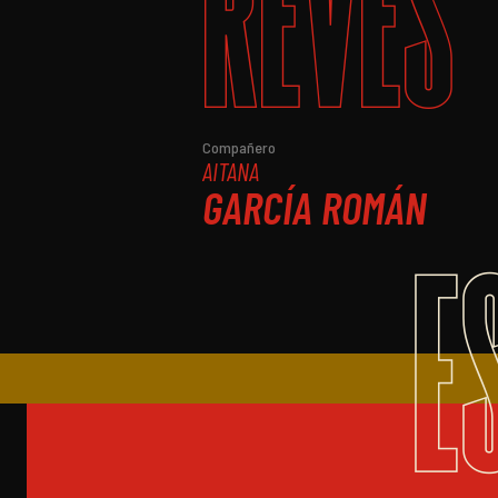
REVÉS
Compañero
AITANA
GARCÍA ROMÁN
E